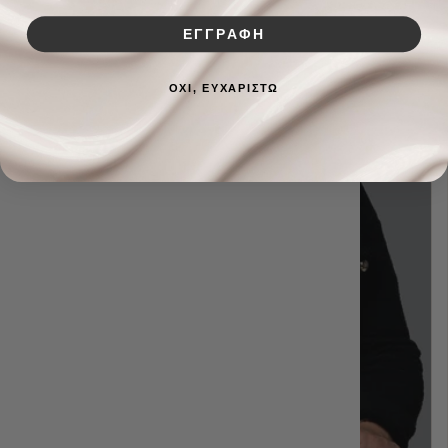
ΕΓΓΡΑΦΗ
ΟΧΙ, ΕΥΧΑΡΙΣΤΩ