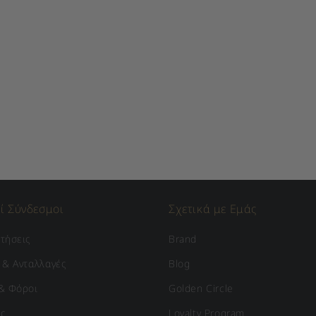
ί Σύνδεσμοι
Σχετικά με Εμάς
τήσεις
Brand
 & Ανταλλαγές
Blog
& Φόροι
Golden Circle
ς
Loyalty Program