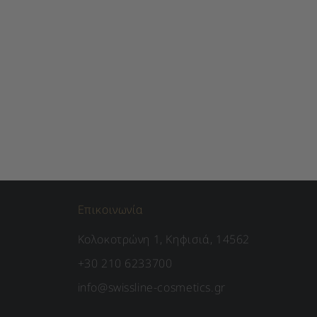
Επικοινωνία
Κολοκοτρώνη 1, Κηφισιά, 14562
+30 210 6233700
info@swissline-cosmetics.gr