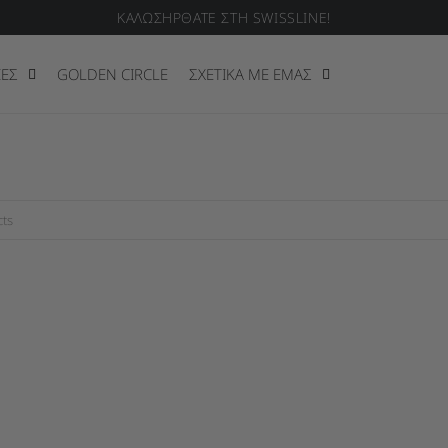
ΚΑΛΩΣΗΡΘΑΤΕ ΣΤΗ SWISSLINE!
ΙΕΣ
GOLDEN CIRCLE
ΣΧΕΤΙΚΑ ΜΕ ΕΜΑΣ
 search products in this collection.