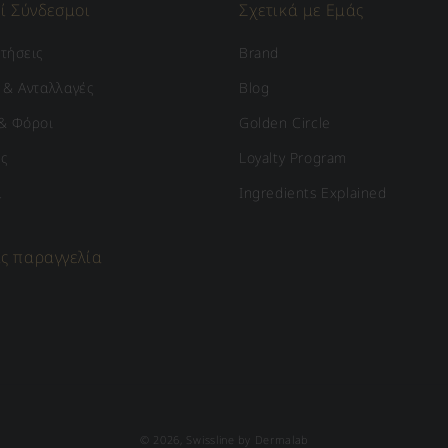
ί Σύνδεσμοι
Σχετικά με Εμάς
τήσεις
Brand
 & Ανταλλαγές
Blog
& Φόροι
Golden Circle
ς
Loyalty Program
α
Ingredients Explained
ας παραγγελία
© 2026,
Swissline by Dermalab