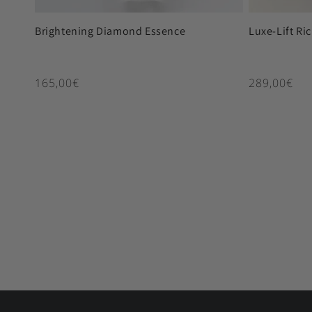
Brightening Diamond Essence
Luxe-Lift Ri
Κανονική τιμή
Κανονική τ
165,00€
289,00€