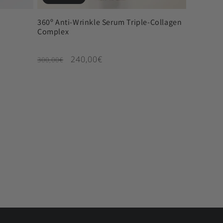
360º Anti-Wrinkle Serum Triple-Collagen
Complex
Κανονική τιμή
Τιμή έκπτωσης
240,00€
300,00€