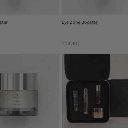
ster
Eye Zone Booster
ιμή
Κανονική τιμή
100,00€