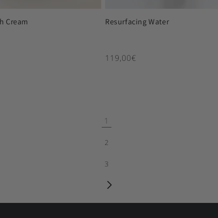
ch Cream
Resurfacing Water
ιμή
Κανονική τιμή
119,00€
1
2
3