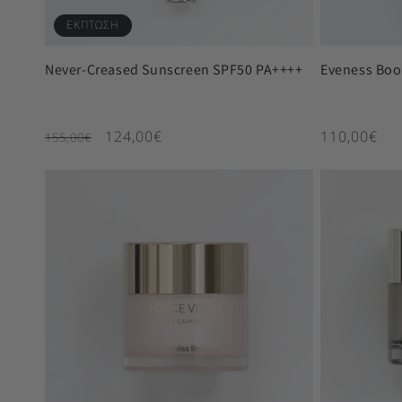
ΕΚΠΤΩΣΗ
Never-Creased Sunscreen SPF50 PA++++
Eveness Boo
Κανονική τιμή
Τιμή έκπτωσης
Κανονική τ
124,00€
110,00€
155,00€