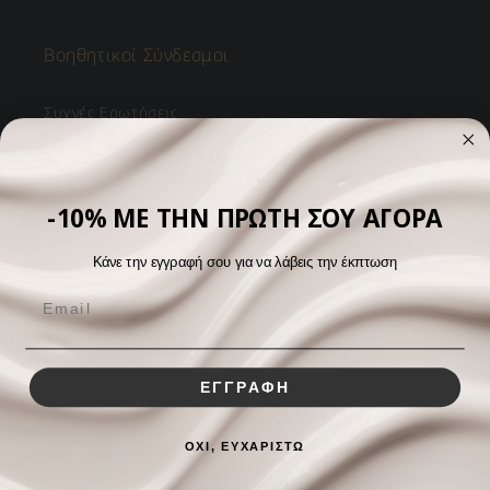
Βοηθητικοί Σύνδεσμοι
Συχνές Ερωτήσεις
Επιστροφές & Ανταλλαγές
Αποστολές & Φόροι
-10% ΜΕ ΤΗΝ ΠΡΩΤΗ ΣΟΥ ΑΓΟΡΑ
Όροι Χρήσης
Κάνε την εγγραφή σου για να λάβεις την έκπτωση
Επικοινωνία
Σχετικά με Εμάς
ΕΓΓΡΑΦΗ
Brand
ΟΧΙ, ΕΥΧΑΡΙΣΤΩ