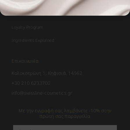
Blog
Golden Circle
Loyalty Program
Ingredients Explained
Επικοινωνία
Κολοκοτρώνη 1, Κηφισιά, 14562
+30 210 6233700
info@swissline-cosmetics.gr
Με την εγγραφή σας λαμβάνετε -10% στην
πρώτη σας παραγγελία